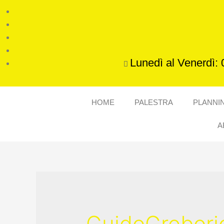
Lunedì al Venerdì: 
HOME
PALESTRA
PLANNI
A
GuidoGrebori